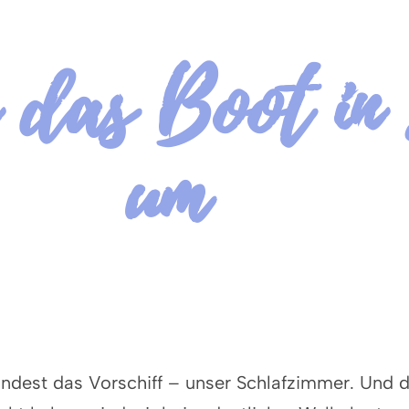
 das Boot in 
um
indest das Vorschiff – unser Schlafzimmer. Und d