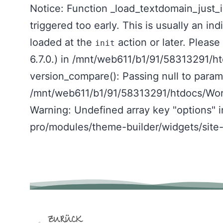
Notice: Function _load_textdomain_just_
triggered too early. This is usually an i
loaded at the
action or later. Pleas
init
6.7.0.) in /mnt/web611/b1/91/58313291/h
version_compare(): Passing null to parame
/mnt/web611/b1/91/58313291/htdocs/Wor
Warning: Undefined array key "options"
pro/modules/theme-builder/widgets/site-
ZURÜCK