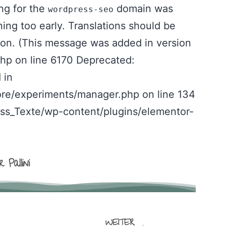
ing for the
domain was
wordpress-seo
ning too early. Translations should be
ion. (This message was added in version
hp on line 6170 Deprecated:
 in
re/experiments/manager.php on line 134
ess_Texte/wp-content/plugins/elementor-
 Pallini
WEITER