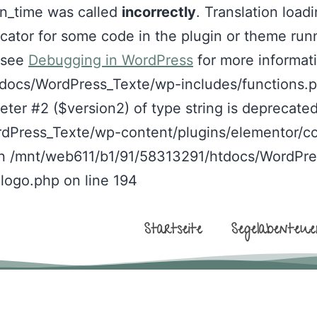
in_time was called
incorrectly
. Translation load
ndicator for some code in the plugin or theme run
e see
Debugging in WordPress
for more informat
tdocs/WordPress_Texte/wp-includes/functions.p
ter #2 ($version2) of type string is deprecated
dPress_Texte/wp-content/plugins/elementor/co
 in /mnt/web611/b1/91/58313291/htdocs/WordPr
logo.php on line 194
Startseite
Segelabenteuer