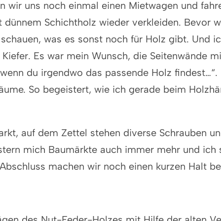
 wir uns noch einmal einen Mietwagen und fahre
it dünnem Schichtholz wieder verkleiden. Bevor 
schauen, was es sonst noch für Holz gibt. Und i
Kiefer. Es war mein Wunsch, die Seitenwände mit
 wenn du irgendwo das passende Holz findest…“. U
ume. So begeistert, wie ich gerade beim Holzhä
kt, auf dem Zettel stehen diverse Schrauben und
eistern mich Baumärkte auch immer mehr und ich
Abschluss machen wir noch einen kurzen Halt bei
en des Nut-Feder-Holzes mit Hilfe der alten Ve